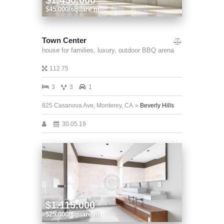
$45.000/square m
Town Center
house for families,
luxury,
outdoor BBQ arena
112.75
3
3
1
825 Casanova Ave, Monterey, CA
Beverly Hills
30.05.19
$1.115.000
$25.000/square m