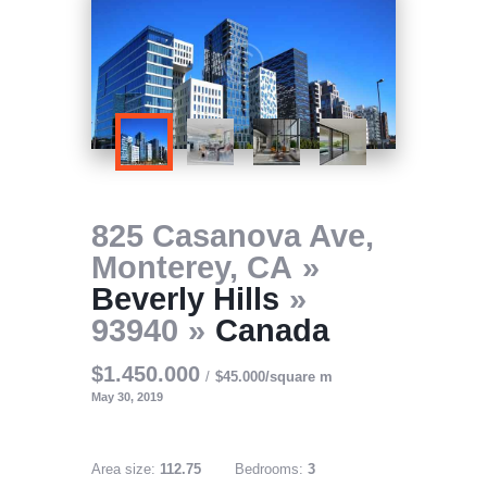
825 Casanova Ave,
Monterey, CA
Beverly Hills
93940
Canada
$1.450.000
$45.000/square m
May 30, 2019
Area size:
112.75
Bedrooms:
3