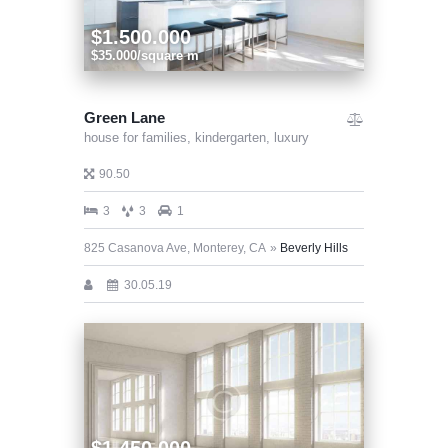
$1.500.000
$35.000/square m
Green Lane
house for families,
kindergarten,
luxury
90.50
3
3
1
825 Casanova Ave, Monterey, CA
Beverly Hills
30.05.19
$1.450.000