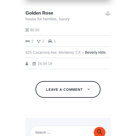
Golden Rose
house for families,
luxury
90.50
2
2
1
825 Casanova Ave, Monterey, CA
Beverly Hills
24.04.19
LEAVE A COMMENT